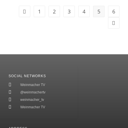
1
2
3
4
5
6
SOCIAL NETWORKS
Weinmacher TV
@weinmachertv
weinmacher_tv
Weinmacher TV