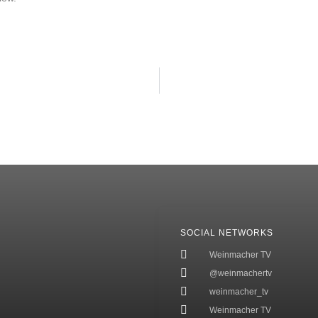
SOCIAL NETWORKS
Weinmacher TV
@weinmachertv
weinmacher_tv
Weinmacher TV