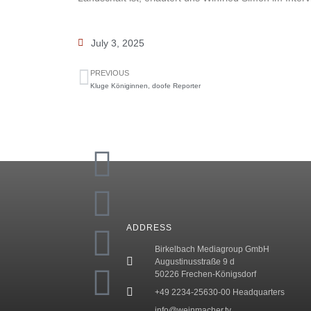
July 3, 2025
PREVIOUS
Kluge Königinnen, doofe Reporter
ADDRESS
Birkelbach Mediagroup GmbH
Augustinusstraße 9 d
50226 Frechen-Königsdorf
+49 2234-25630-00 Headquarters
info@weinmacher.tv