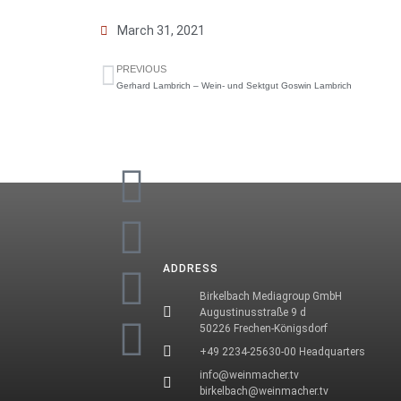
March 31, 2021
PREVIOUS
Gerhard Lambrich – Wein- und Sektgut Goswin Lambrich
ADDRESS
Birkelbach Mediagroup GmbH
Augustinusstraße 9 d
50226 Frechen-Königsdorf
+49 2234-25630-00 Headquarters
info@weinmacher.tv
birkelbach@weinmacher.tv