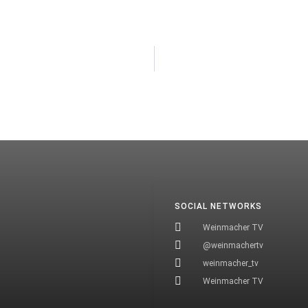
SOCIAL NETWORKS
Weinmacher TV
@weinmachertv
weinmacher_tv
Weinmacher TV