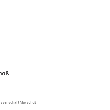
hoß
enossenschaft Mayschoß.