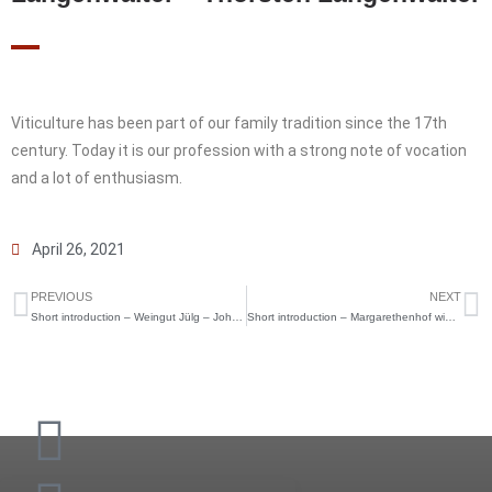
Viticulture has been part of our family tradition since the 17th
century. Today it is our profession with a strong note of vocation
and a lot of enthusiasm.
April 26, 2021
PREVIOUS
NEXT
Short introduction – Weingut Jülg – Johannes Jülg
Short introduction – Margarethenhof winery – Yvonne Lucas