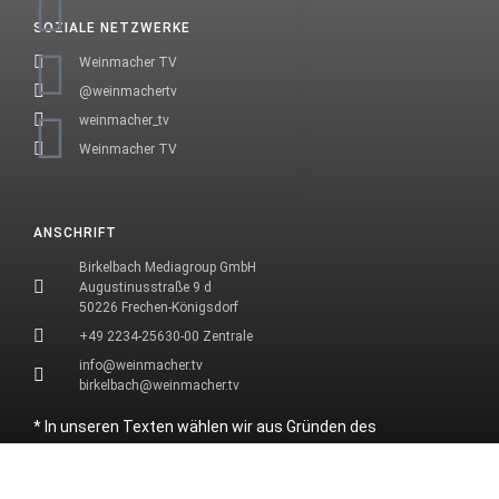
SOZIALE NETZWERKE
Weinmacher TV
@weinmachertv
weinmacher_tv
Weinmacher TV
ANSCHRIFT
Birkelbach Mediagroup GmbH
Augustinusstraße 9 d
50226 Frechen-Königsdorf
+49 2234-25630-00 Zentrale
info@weinmacher.tv
birkelbach@weinmacher.tv
* In unseren Texten wählen wir aus Gründen des
Leseflusses bei allen Personenbezeichnungen die
männliche Form.