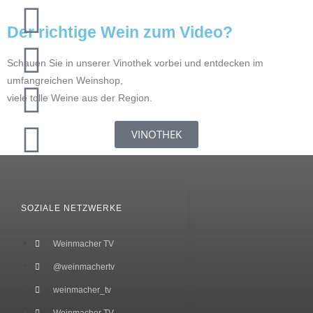
Der richtige Wein zum Video?
Schauen Sie in unserer Vinothek vorbei und entdecken im
umfangreichen Weinshop,
viele tolle Weine aus der Region.
VINOTHEK
SOZIALE NETZWERKE
Weinmacher TV
@weinmachertv
weinmacher_tv