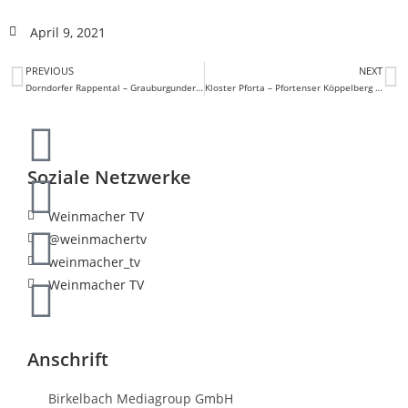
April 9, 2021
PREVIOUS
NEXT
Dorndorfer Rappental – Grauburgunder – Spätlese
Kloster Pforta – Pfortenser Köppelberg – Grauer Burgunder – Holzfass Trocken
Soziale Netzwerke
Weinmacher TV
@weinmachertv
weinmacher_tv
Weinmacher TV
Anschrift
Birkelbach Mediagroup GmbH