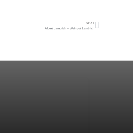
NEXT
Albert Lambrich – Weingut Lambrich