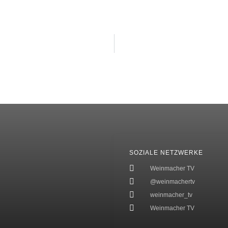
SOZIALE NETZWERKE
Weinmacher TV
@weinmachertv
weinmacher_tv
Weinmacher TV