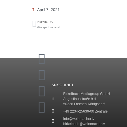
April 7, 2021
PREVIOUS
Weingut Emmerich
ANSCHRIFT
Birkelbach Mediagroup GmbH
Augustinusstraße 9 d
50226 Frechen-Königsdorf
+49 2234-25630-00 Zentrale
info@weinmacher.tv
birkelbach@weinmacher.tv