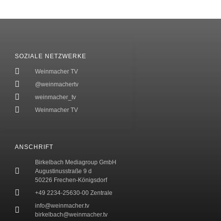
SOZIALE NETZWERKE
Weinmacher TV
@weinmachertv
weinmacher_tv
Weinmacher TV
ANSCHRIFT
Birkelbach Mediagroup GmbH
Augustinusstraße 9 d
50226 Frechen-Königsdorf
+49 2234-25630-00 Zentrale
info@weinmacher.tv
birkelbach@weinmacher.tv