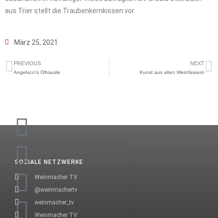
aus Trier stellt die Traubenkernkissen vor.
März 25, 2021
PREVIOUS
NEXT
Angelucci’s Ölhäusle
Kunst aus alten Weinfässern
SOZIALE NETZWERKE
Weinmacher TV
@weinmachertv
weinmacher_tv
Weinmacher TV