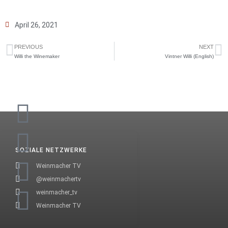
April 26, 2021
PREVIOUS
NEXT
Willi the Winemaker
Vintner Willi (English)
SOZIALE NETZWERKE
Weinmacher TV
@weinmachertv
weinmacher_tv
Weinmacher TV