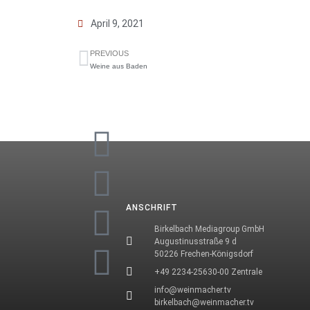
April 9, 2021
PREVIOUS
Weine aus Baden
ANSCHRIFT
Birkelbach Mediagroup GmbH
Augustinusstraße 9 d
50226 Frechen-Königsdorf
+49 2234-25630-00 Zentrale
info@weinmacher.tv
birkelbach@weinmacher.tv