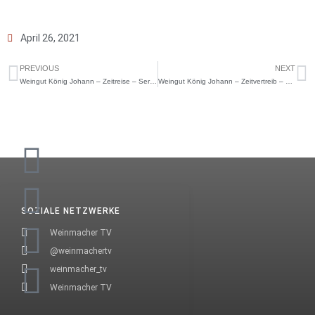
April 26, 2021
PREVIOUS
NEXT
Weingut König Johann – Zeitreise – Serriger Riesling Feinherb 2014
Weingut König Johann – Zeitvertreib – Riesling Feinherb 2014
SOZIALE NETZWERKE
Weinmacher TV
@weinmachertv
weinmacher_tv
Weinmacher TV