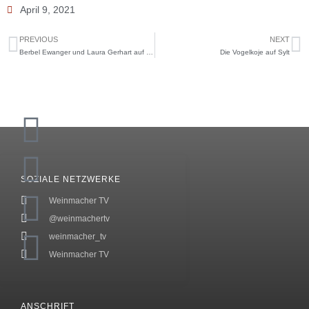
April 9, 2021
PREVIOUS
NEXT
Berbel Ewanger und Laura Gerhart auf der ProWein 2019 – chinesische Untertitel
Die Vogelkoje auf Sylt
SOZIALE NETZWERKE
Weinmacher TV
@weinmachertv
weinmacher_tv
Weinmacher TV
ANSCHRIFT