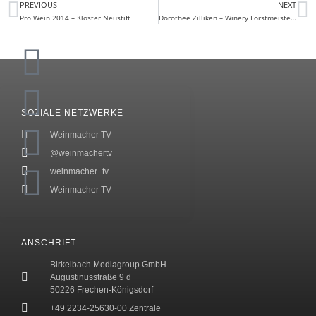
PREVIOUS
NEXT
Pro Wein 2014 – Kloster Neustift
Dorothee Zilliken – Winery Forstmeister Geltz Zilliken
SOZIALE NETZWERKE
Weinmacher TV
@weinmachertv
weinmacher_tv
Weinmacher TV
ANSCHRIFT
Birkelbach Mediagroup GmbH
Augustinusstraße 9 d
50226 Frechen-Königsdorf
+49 2234-25630-00 Zentrale