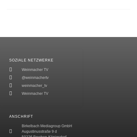
SOZIALE NETZWERKE
Weinmacher TV
@weinmachertv
weinmacher_tv
Weinmacher TV
ANSCHRIFT
Birkelbach Mediagroup GmbH
Augustinusstraße 9 d
50226 Frechen-Königsdorf