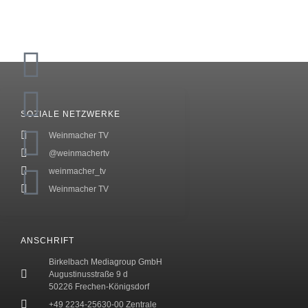
SOZIALE NETZWERKE
Weinmacher TV
@weinmachertv
weinmacher_tv
Weinmacher TV
ANSCHRIFT
Birkelbach Mediagroup GmbH
Augustinusstraße 9 d
50226 Frechen-Königsdorf
+49 2234-25630-00 Zentrale